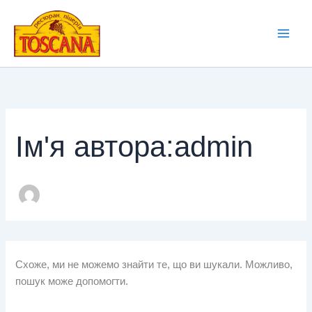
Перейти
до
вмісту
Ім'я автора:admin
Схоже, ми не можемо знайти те, що ви шукали. Можливо,
пошук може допомогти.