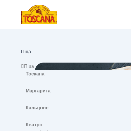
Перейти
до
вмісту
Піца
Піца
Тоскана
Маргарита
Кальцоне
Кватро