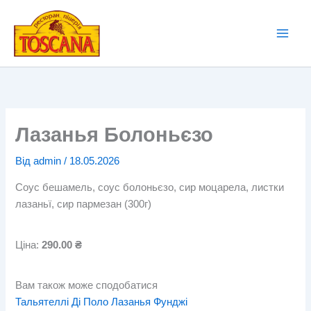
Перейти
до
вмісту
Лазанья Болоньєзо
Від
admin
/
18.05.2026
Соус бешамель, соус болоньєзо, сир моцарела, листки
лазаньї, сир пармезан (300г)
Ціна:
290.00 ₴
Вам також може сподобатися
Тальятеллі Ді Поло
Лазанья Фунджі